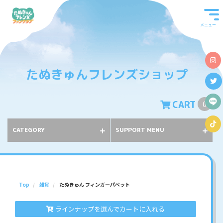
メニュー
たぬきゅんフレンズショップ
CART
0
CATEGORY
SUPPORT MENU
Top
雑貨
たぬきゅん フィンガーパペット
ラインナップを選んでカートに入れる