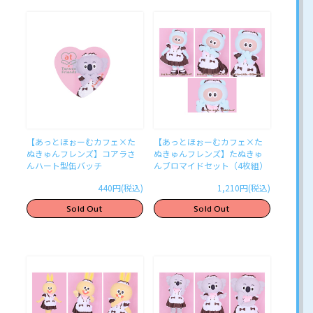
【あっとほぉーむカフェ×た
【あっとほぉーむカフェ×た
ぬきゅんフレンズ】コアラさ
ぬきゅんフレンズ】たぬきゅ
んハート型缶バッチ
んブロマイドセット（4枚組）
440円(税込)
1,210円(税込)
Sold Out
Sold Out