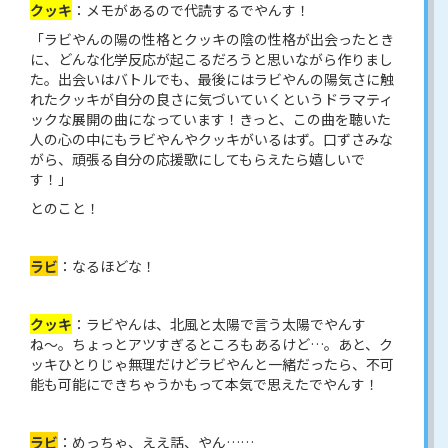
クッキ
：メモがあるので代読するでやんす！
「ラビやんの陽の性格とクッキの陰の性格が出会ったとき
に、どんな化学反応が起こるだろうと思いながら作りまし
た。出会いはバトルでも、最後にはラビやんの陽気さに触
れたクッキが自分の良さに気づいていくというドラマティ
ックな展開の曲になっています！きっと、この曲を聴いた
人の心の中にもラビやんやクッキがいるはず。口ずさみな
がら、頑張る自分の応援歌にしてもらえたら嬉しいで
す！」
とのこと！
ラビ
：なるほどな！
クッキ
：ラビやんは、北風と太陽で言う太陽でやんす
ね〜。ちょっとアツすぎるところもあるけど…。あと、ク
ッキひとりじゃ無理だけどラビやんと一緒だったら、不可
能も可能にできちゃうかもって本気で思えたでやんす！
ラビ
：めっちゃ、ええ話、やん……