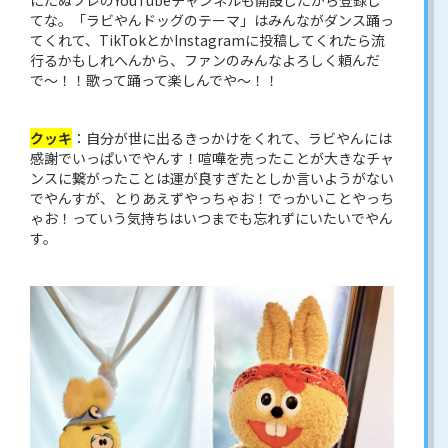
にたぬフレのYouTubeチャンネルも開設したから登録し
てな。「ラビやんドッグのテーマ」はみんながダンス踊っ
てくれて、TikTokとかInstagramに投稿してくれたら流
行るかもしれへんから、ファンのみんなよろしく頼んだ
で〜！！歌って踊って楽しんでや〜！！
クッキ
：自分が世に出るきっかけをくれて、ラビやんには
感謝でいっぱいでやんす！喧嘩を売ったことが大きなチャ
ンスに繋がったことは運が良すぎたとしか言いようがない
でやんすが、とりあえずやっちゃお！でっかいことやっち
ゃお！っていう気持ちはいつまでも忘れずにいたいでやん
す。