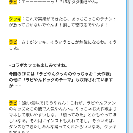
ラビ
：エーーーーーーッ！？ほなタダ働きやん。
クッキ
：これで実績ができたら、あっちこっちのテナント
が放っておかないでやんす！損して徳取るでやんす！
ラビ
：さすがクッキ、そういうとこが勉強になるわ。そう
しよ。
−コラボカフェも楽しみですね。
今回のEPには「ラビやんクッキのやっちゃお！大作戦」
の他に「ラビやんドッグのテーマ」も収録されています
が……
ラビ
：(食い気味で)そうやねん！これが、ラビやんファン
のキッズたちの間で人気やねん〜。やっちゃお大作戦より
マネして歌いやすいしな、「歌ってみた」とかもやってほ
しいなあ。それ用にインストも入れてるし。そういえば、
ダンスもできたしみんな踊ってくれたらいいなあ。クッキ
も覚えた？