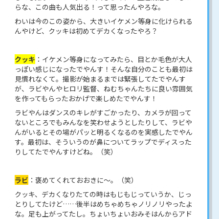
らな、この曲も人気出る！って思ったんやろな。
わいは今のこの姿から、大きいイケメン等身に化けられる
んやけど、クッキは初めてデカくなったやろ？
クッキ
：イケメン等身になってみたら、目とか毛色が大人
っぽい感じになったでやんす！そんな自分のことも最初は
見慣れなくて。撮影が始まるまでは緊張してたでやんす
が、ラビやんやヒロリ監督、ねむちゃんたちに良い雰囲気
を作ってもらったおかげで楽しめたでやんす！
ラビやんはダンスのキレがすごかったり、カメラが回って
ないところでもみんなを笑わせようとしたりして、ラビや
んがいるとその場がパッと明るくなるのを実感したでやん
す。最初は、そういうのが鼻についてラップでディスった
りしてたでやんすけどね。（笑）
ラビ
：褒めてくれておおきに〜。（笑）
クッキ、デカくなりたての時はもじもじっていうか、じっ
とりしてたけど……後半はめちゃめちゃノリノリやったよ
な。足も上がってたし。ちょいちょいおみそはんからアド