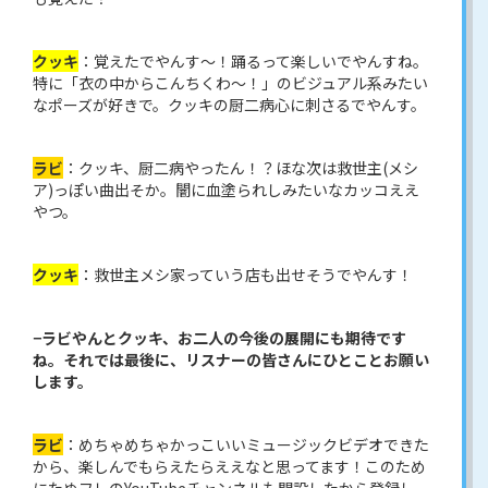
クッキ
：覚えたでやんす〜！踊るって楽しいでやんすね。
特に「衣の中からこんちくわ〜！」のビジュアル系みたい
なポーズが好きで。クッキの厨二病心に刺さるでやんす。
ラビ
：クッキ、厨二病やったん！？ほな次は救世主(メシ
ア)っぽい曲出そか。闇に血塗られしみたいなカッコええ
やつ。
クッキ
：救世主メシ家っていう店も出せそうでやんす！
−ラビやんとクッキ、お二人の今後の展開にも期待です
ね。それでは最後に、リスナーの皆さんにひとことお願い
します。
ラビ
：めちゃめちゃかっこいいミュージックビデオできた
から、楽しんでもらえたらええなと思ってます！このため