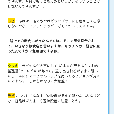
でやんす。普段はもっと控えめというか、そういうことは
しないんでやんすが…。
ラビ
：あはは、控えめやけどラップやったら色々言える感
じなんやな。インテリラッパーぽくてかっこええやん。
−路上での出会いだったんですね。そこで意気投合され
て、いきなり飲食店と言いますか、キッチンカー経営に至
ったんですか？急展開ですよね。
クッキ
：ラビやんが大事にしてる“未来が見えるちくわの
望遠鏡”っていうのがあって。差し出されるがままに覗い
たら、ふたりでラビやんドッグを売ってるビジョンが見え
たでやんす！しかもかなりの大繁盛！
ラビ
：いつもこんなすごい映像が見える訳やないねんけど
な、普段はほんま、今週は段差に注意、とか。