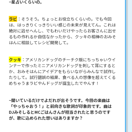
−星占いくらいの。
ラビ
：そうそう。ちょっとお役立ちくらいの。でも今回
は、はっきりくっきりいい感じの未来が見えてん。これは
絶対に逃せへんし、でもわいだけやったらお客さんに出せ
るもの作れるか自信なかったから、クッキの相棒のおみそ
はんに相談してレシピ開発して。
クッキ
：アメリカンドッグのチーチク版にちっちゃいウイ
ンナーで作ったミニアメリカンドッグを刺して耳にすると
か、おみそはんにアイデアをもらいながらみんなで試作し
たりして。試行錯誤の結果、食べる人の想像を超えてくる
めちゃうまラビやんドッグが誕生したでやんす！
−聞いているだけでよだれが出そうです。今回の楽曲は
「やっちゃおう！」と前向きな歌詞が印象的です。曲は
DJみそしるとMCごはんさんが担当されたと思うのです
が、歌に込められた想いはありますか？