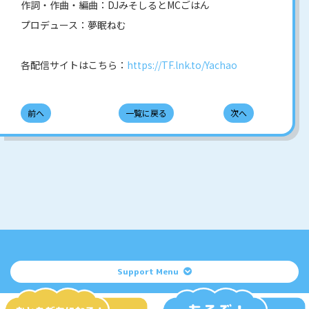
作詞・作曲・編曲：DJみそしるとMCごはん
プロデュース：夢眠ねむ
各配信サイトはこちら：
https://TF.lnk.to/Yachao
前へ
一覧に戻る
次へ
Support Menu
掲載されているすべてのコンテンツ
(記事、画像、音声データ、映像データ等)の無断転載を禁じます。